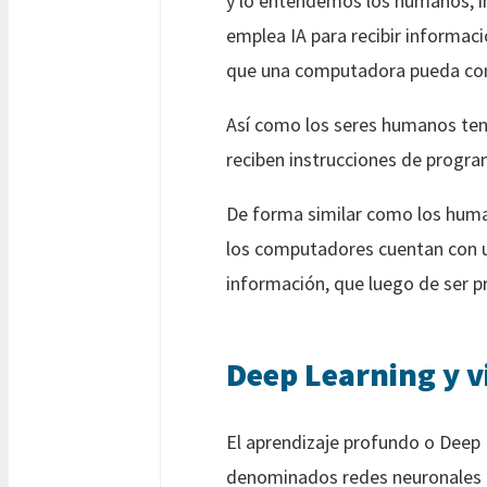
y lo entendemos los humanos, in
emplea IA para recibir informaci
que una computadora pueda comp
Así como los seres humanos tene
reciben instrucciones de program
De forma similar como los human
los computadores cuentan con u
información, que luego de ser p
Deep Learning y v
El aprendizaje profundo o Deep 
denominados redes neuronales ar