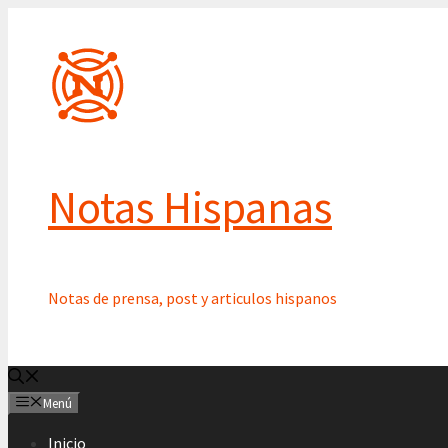
Saltar
al
contenido
Notas Hispanas
Notas de prensa, post y articulos hispanos
Menú
Inicio