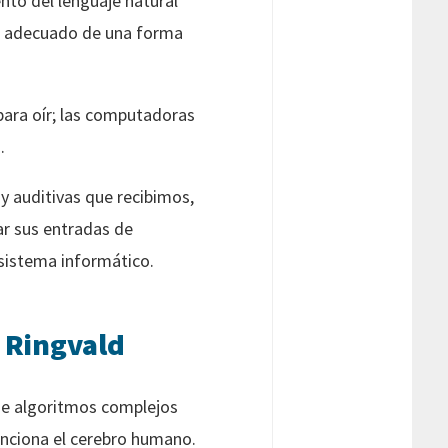
nto del lenguaje natural
ado adecuado de una forma
para oír; las computadoras
.
y auditivas que recibimos,
ar sus entradas de
 sistema informático.
 Ringvald
 de algoritmos complejos
unciona el cerebro humano.