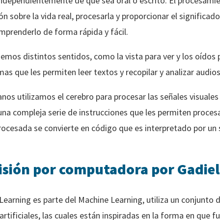
dependientemente de que sea oral o escrito. El procesamie
ón sobre la vida real, procesarla y proporcionar el signific
renderlo de forma rápida y fácil.
mos distintos sentidos, como la vista para ver y los oídos 
as que les permiten leer textos y recopilar y analizar audios
os utilizamos el cerebro para procesar las señales visuales 
na compleja serie de instrucciones que les permiten proces
rocesada se convierte en código que es interpretado por un
isión por computadora por Gadiel
Learning es parte del Machine Learning, utiliza un conjunto
tificiales, las cuales están inspiradas en la forma en que f