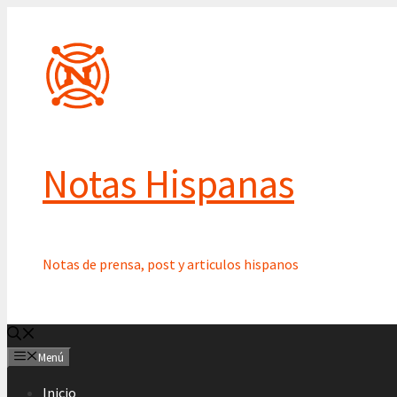
Saltar
al
contenido
Notas Hispanas
Notas de prensa, post y articulos hispanos
Menú
Inicio