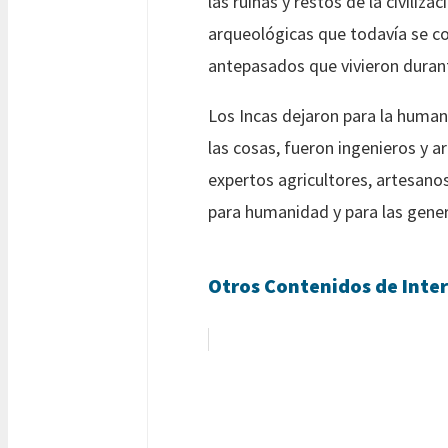
las ruinas y restos de la civiliza
arqueológicas que todavía se con
antepasados que vivieron duran
Los Incas dejaron para la human
las cosas, fueron ingenieros y a
expertos agricultores, artesano
para humanidad y para las gener
Otros Contenidos de Inter