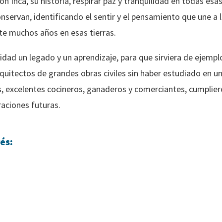
ción Inca, su historia, respirar paz y tranquilidad en todas esa
servan, identificando el sentir y el pensamiento que une a 
te muchos años en esas tierras.
idad un legado y un aprendizaje, para que sirviera de ejemp
rquitectos de grandes obras civiles sin haber estudiado en u
s, excelentes cocineros, ganaderos y comerciantes, cumplie
aciones futuras.
és: