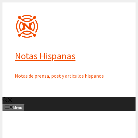
Saltar
al
contenido
Notas Hispanas
Notas de prensa, post y articulos hispanos
Menú