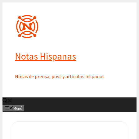
Saltar
al
contenido
Notas Hispanas
Notas de prensa, post y articulos hispanos
Menú