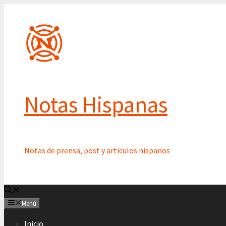
Saltar
al
contenido
Notas Hispanas
Notas de prensa, post y articulos hispanos
Menú
Inicio