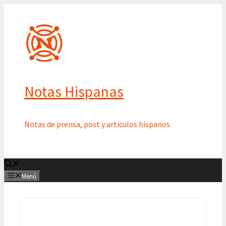
Saltar
al
contenido
Notas Hispanas
Notas de prensa, post y articulos hispanos
Menú