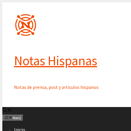
Saltar
al
contenido
Notas Hispanas
Notas de prensa, post y articulos hispanos
Menú
Inicio