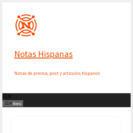
Saltar
al
contenido
Notas Hispanas
Notas de prensa, post y articulos hispanos
Menú