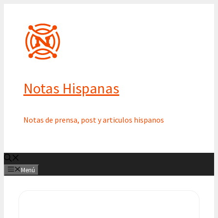
Saltar
al
contenido
Notas Hispanas
Notas de prensa, post y articulos hispanos
Menú