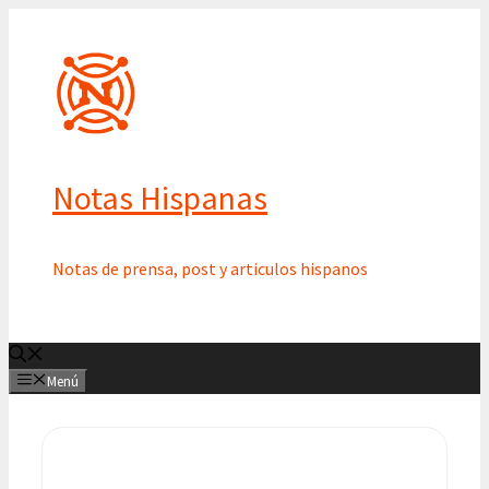
Saltar
al
contenido
Notas Hispanas
Notas de prensa, post y articulos hispanos
Menú