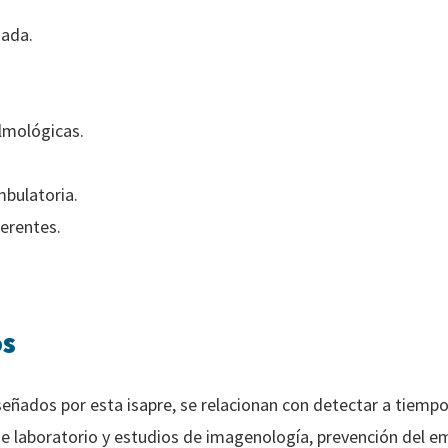
zada.
lmológicas.
mbulatoria.
erentes.
os
señados por esta isapre, se relacionan con detectar a tiem
e laboratorio y estudios de imagenología, prevención del e