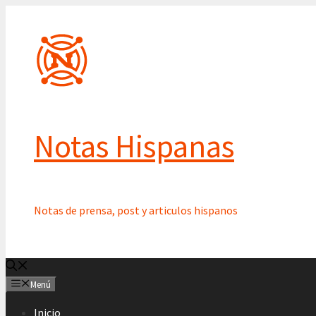
Saltar
al
contenido
Notas Hispanas
Notas de prensa, post y articulos hispanos
Menú
Inicio