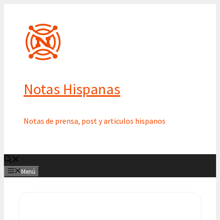
Saltar
al
contenido
Notas Hispanas
Notas de prensa, post y articulos hispanos
Menú