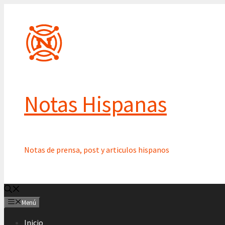
Saltar
al
contenido
Notas Hispanas
Notas de prensa, post y articulos hispanos
Menú
Inicio