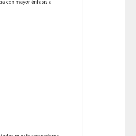
cia con mayor énfasis a
sultados muy favorecedores,