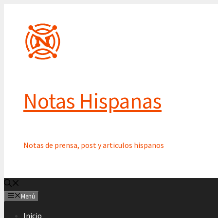
Saltar
al
contenido
Notas Hispanas
Notas de prensa, post y articulos hispanos
Menú
Inicio