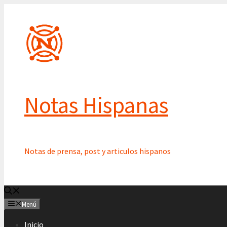
Saltar
al
contenido
Notas Hispanas
Notas de prensa, post y articulos hispanos
Menú
Inicio