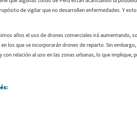
tiene que algunas zonas de Perú están acariciando la posibilid
propósito de vigilar que no desarrollen enfermedades. Y esto
ximos años el uso de drones comerciales irá aumentando, sob
en los que se incorporarán drones de reparto. Sin embargo, 
y con relación al uso en las zonas urbanas, lo que implique,
és: