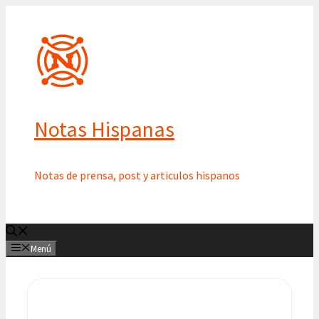
Saltar
al
contenido
Notas Hispanas
Notas de prensa, post y articulos hispanos
Menú