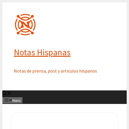
Saltar
al
contenido
Notas Hispanas
Notas de prensa, post y articulos hispanos
Menú