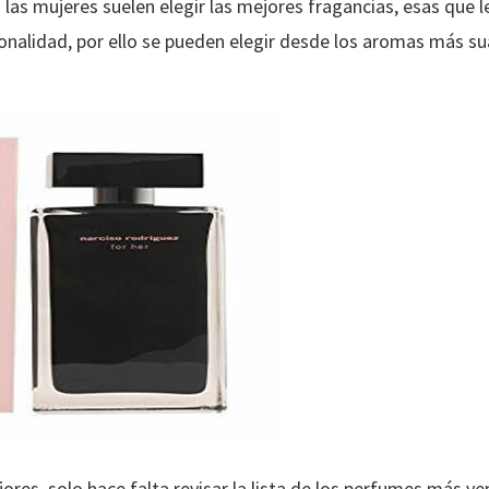
 las mujeres suelen elegir las mejores fragancias, esas que l
sonalidad, por ello se pueden elegir desde los aromas más su
jores, solo hace falta revisar la lista de los perfumes más v