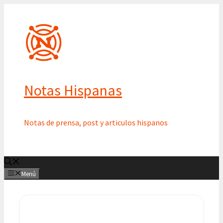
Saltar
al
contenido
Notas Hispanas
Notas de prensa, post y articulos hispanos
Menú