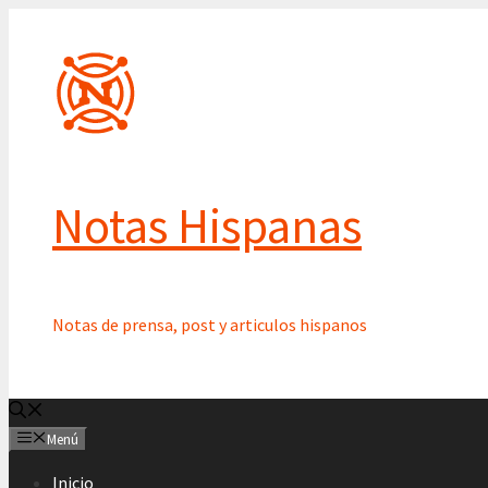
Saltar
al
contenido
Notas Hispanas
Notas de prensa, post y articulos hispanos
Menú
Inicio