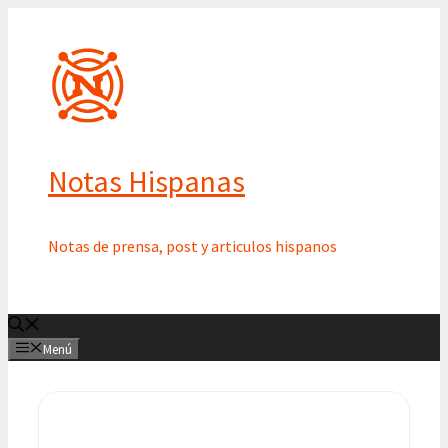
Saltar
al
contenido
Notas Hispanas
Notas de prensa, post y articulos hispanos
Menú