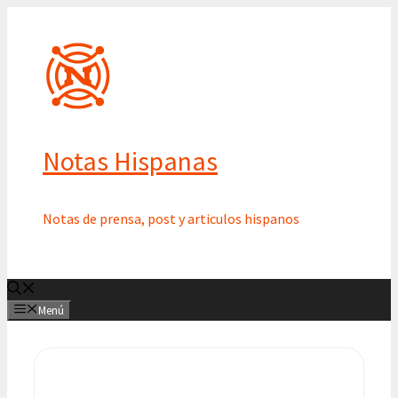
Saltar
al
contenido
Notas Hispanas
Notas de prensa, post y articulos hispanos
Menú