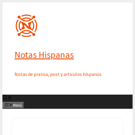
Saltar
al
contenido
Notas Hispanas
Notas de prensa, post y articulos hispanos
Menú