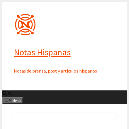
Saltar
al
contenido
Notas Hispanas
Notas de prensa, post y articulos hispanos
Menú