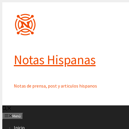
Saltar
al
contenido
Notas Hispanas
Notas de prensa, post y articulos hispanos
Menú
Inicio