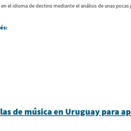
n en el idioma de destino mediante el análisis de unas pocas p
és:
las de música en Uruguay para ap