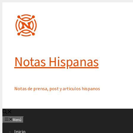
Saltar
al
contenido
Notas Hispanas
Notas de prensa, post y articulos hispanos
Menú
Inicio