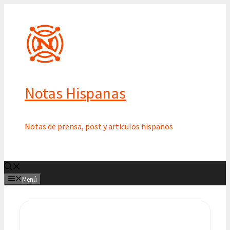
Saltar
al
contenido
Notas Hispanas
Notas de prensa, post y articulos hispanos
Menú