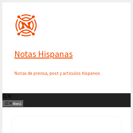
Saltar
al
contenido
Notas Hispanas
Notas de prensa, post y articulos hispanos
Menú