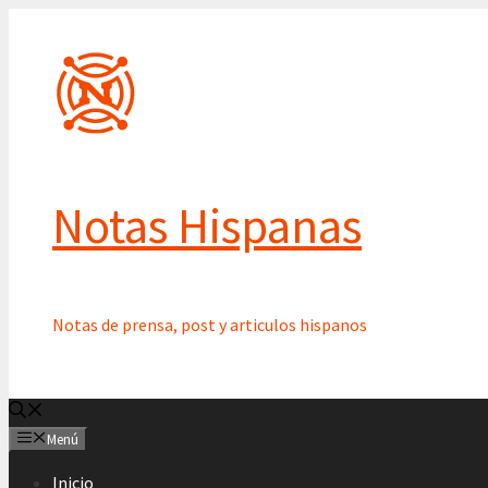
Saltar
al
contenido
Notas Hispanas
Notas de prensa, post y articulos hispanos
Menú
Inicio