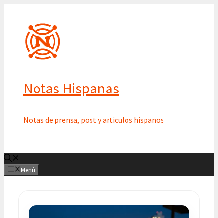
Saltar
al
contenido
Notas Hispanas
Notas de prensa, post y articulos hispanos
Menú