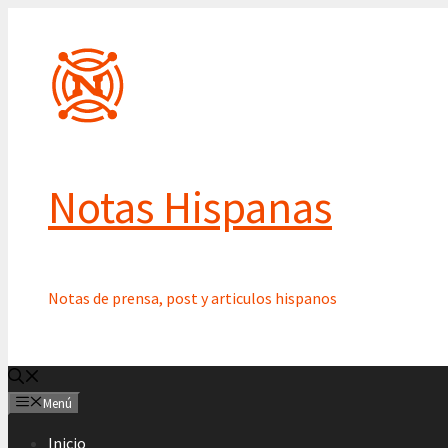
Saltar
al
contenido
Notas Hispanas
Notas de prensa, post y articulos hispanos
Menú
Inicio