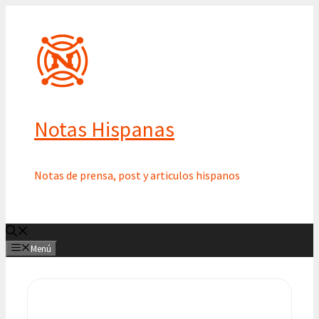
Saltar
al
contenido
Notas Hispanas
Notas de prensa, post y articulos hispanos
Menú