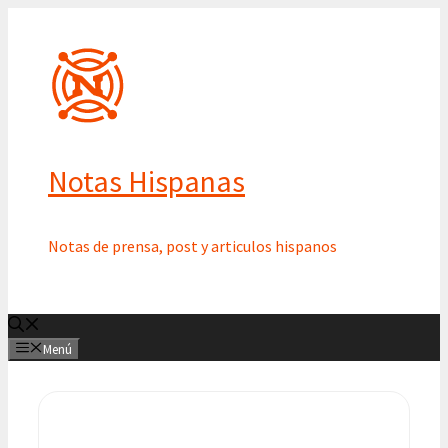
Saltar
al
contenido
Notas Hispanas
Notas de prensa, post y articulos hispanos
Menú