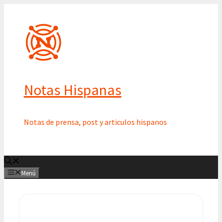
Saltar
al
contenido
Notas Hispanas
Notas de prensa, post y articulos hispanos
Menú