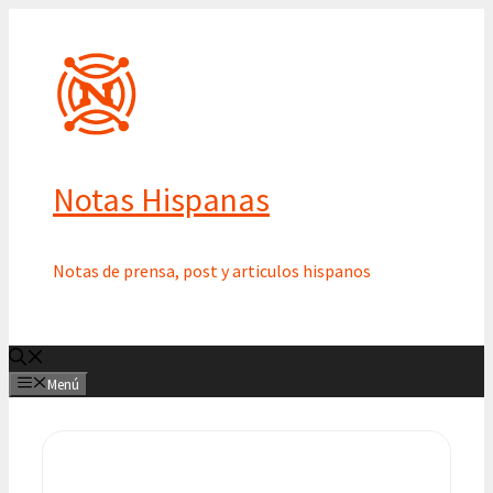
Saltar
al
contenido
Notas Hispanas
Notas de prensa, post y articulos hispanos
Menú