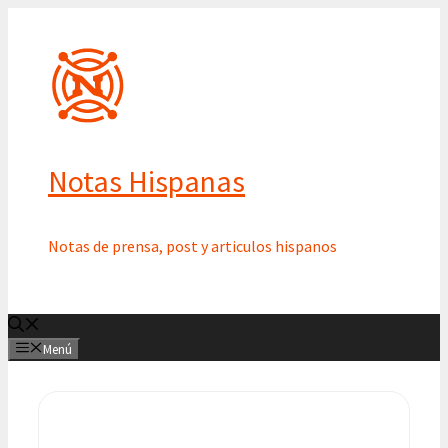
Saltar
al
contenido
Notas Hispanas
Notas de prensa, post y articulos hispanos
Menú