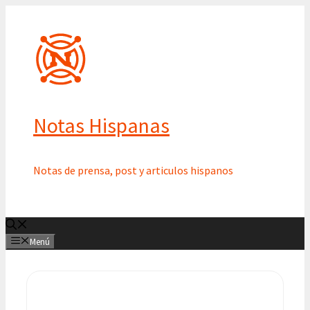
Saltar
al
contenido
Notas Hispanas
Notas de prensa, post y articulos hispanos
Menú