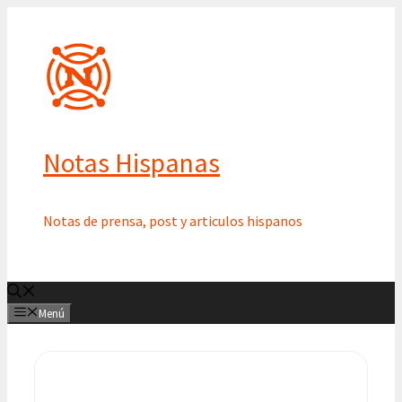
Saltar
al
contenido
Notas Hispanas
Notas de prensa, post y articulos hispanos
Menú