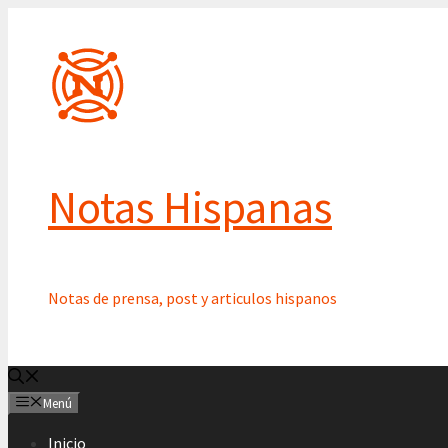
Saltar
al
contenido
Notas Hispanas
Notas de prensa, post y articulos hispanos
Menú
Inicio