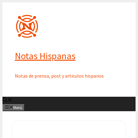
Saltar
al
contenido
Notas Hispanas
Notas de prensa, post y articulos hispanos
Menú