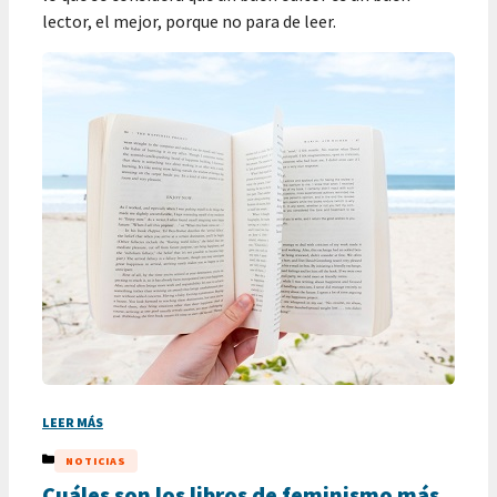
lector, el mejor, porque no para de leer.
LEER MÁS
CATEGORÍAS
NOTICIAS
Cuáles son los libros de feminismo más