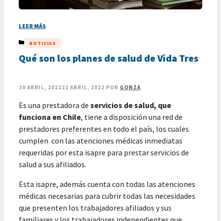
LEER MÁS
CATEGORÍAS
NOTICIAS
Qué son los planes de salud de Vida Tres
30 ABRIL, 2022
22 ABRIL, 2022
POR
GONZA
Es una prestadora de
servicios de salud, que
funciona en Chile
, tiene a disposición una red de
prestadores preferentes en todo el país, los cuales
cumplen con las atenciones médicas inmediatas
requeridas por esta isapre para prestar servicios de
salud a sus afiliados.
Esta isapre, además cuenta con todas las atenciones
médicas necesarias para cubrir todas las necesidades
que presenten los trabajadores afiliados y sus
familiares y los trabajadores independientes que