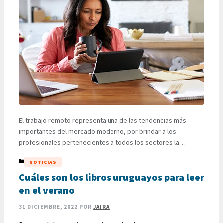
El trabajo remoto representa una de las tendencias más
importantes del mercado moderno, por brindar a los
profesionales pertenecientes a todos los sectores la
posibilidad de disponer de una mayor variedad de ofertas de
CATEGORÍAS
NOTICIAS
empleo al eliminar las limitaciones físicas, así que agiliza y
simplifica significativamente su proceso de inserción laboral.
Cuáles son los libros uruguayos para leer
Una de las características …
LEER MÁS
en el verano
31 DICIEMBRE, 2022
POR
JAIRA