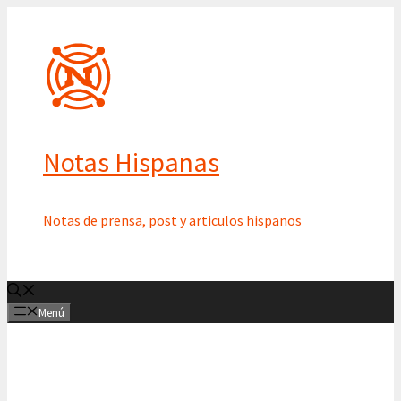
Saltar
al
contenido
Notas Hispanas
Notas de prensa, post y articulos hispanos
Menú