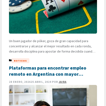
Un buen jugador de póker, goza de gran capacidad para
concentrarse y alcanzar el mejor resultado en cada ronda,
desarrolla disciplina para apostar de forma decidida cuando
el juego está a su favor y se retira cuando sea necesario.
CATEGORÍAS
NOTICIAS
También, aprovecha las promociones y oportunidades para
asegurarse las entradas en los principales torneos. Los
Plataformas para encontrar empleo
jugadores …
LEER MÁS
remoto en Argentina con mayor
reconocimiento
28 ENERO, 2026
25 ABRIL, 2024
POR
JAIRA