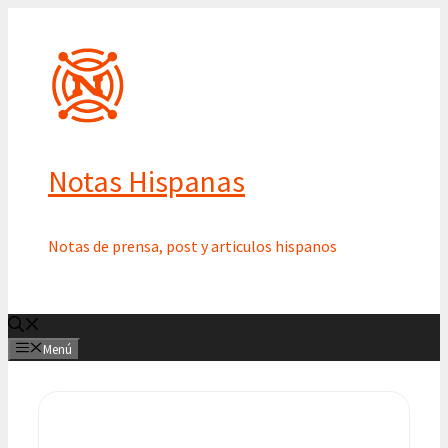
Saltar
al
contenido
Notas Hispanas
Notas de prensa, post y articulos hispanos
Menú