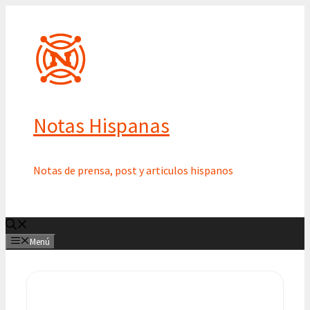
Saltar
al
contenido
Notas Hispanas
Notas de prensa, post y articulos hispanos
Menú