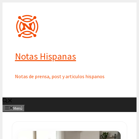
Saltar
al
contenido
Notas Hispanas
Notas de prensa, post y articulos hispanos
Menú