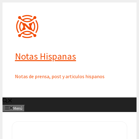
Saltar
al
contenido
Notas Hispanas
Notas de prensa, post y articulos hispanos
Menú