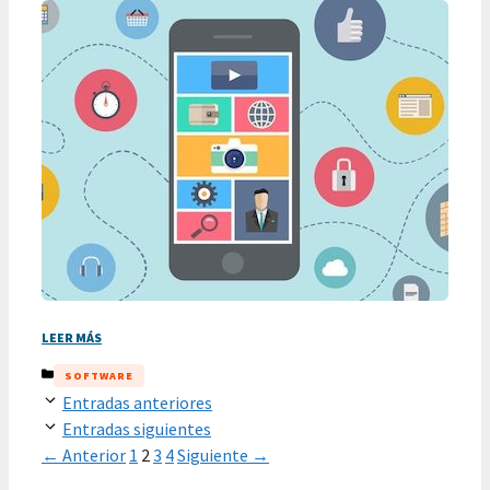
LEER MÁS
CATEGORÍAS
SOFTWARE
Entradas anteriores
Entradas siguientes
Página
Página
Página
Página
←
Anterior
1
2
3
4
Siguiente
→