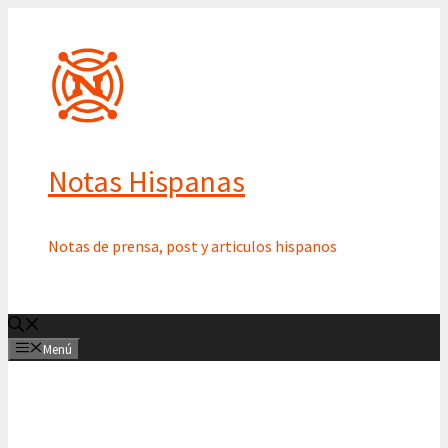
Saltar
al
contenido
Notas Hispanas
Notas de prensa, post y articulos hispanos
Menú