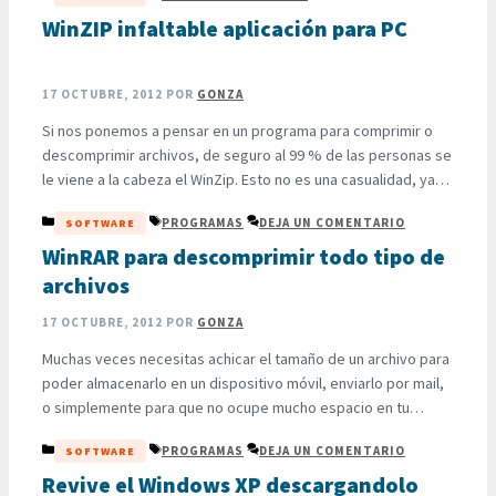
realizar tediosos registros que rápidamente …
WinZIP infaltable aplicación para PC
LEER MÁS
17 OCTUBRE, 2012
POR
GONZA
Si nos ponemos a pensar en un programa para comprimir o
descomprimir archivos, de seguro al 99 % de las personas se
le viene a la cabeza el WinZip. Esto no es una casualidad, ya
que desde su creación allá por el año 1990, hasta el día de
CATEGORÍAS
ETIQUETAS
PROGRAMAS
DEJA UN COMENTARIO
SOFTWARE
hoy, después de más de 20 años, …
LEER MÁS
WinRAR para descomprimir todo tipo de
archivos
17 OCTUBRE, 2012
POR
GONZA
Muchas veces necesitas achicar el tamaño de un archivo para
poder almacenarlo en un dispositivo móvil, enviarlo por mail,
o simplemente para que no ocupe mucho espacio en tu
equipo. Cuando hablamos de comprimir o descomprimir un
CATEGORÍAS
ETIQUETAS
PROGRAMAS
DEJA UN COMENTARIO
SOFTWARE
archivo, sin lugar a dudas de que el primer programa que se
nos viene a la cabeza es …
Revive el Windows XP descargandolo
LEER MÁS