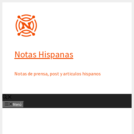
Saltar
al
contenido
Notas Hispanas
Notas de prensa, post y articulos hispanos
Menú