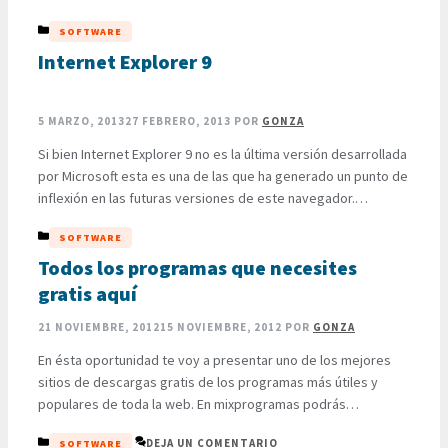
demasiado cargado con archivos que resultan ser
CATEGORÍAS
SOFTWARE
innecesarios pero que afectan el funcionamiento del sistema.
Para poder solucionar éste problema te recomiendo ingresar
Internet Explorer 9
a éste …
LEER MÁS
5 MARZO, 2013
27 FEBRERO, 2013
POR
GONZA
Si bien Internet Explorer 9 no es la última versión desarrollada
por Microsoft esta es una de las que ha generado un punto de
inflexión en las futuras versiones de este navegador.
Compatible con todas las versiones del sistema operativo de
CATEGORÍAS
SOFTWARE
Microsoft y con un gran cambio en lo que respecta a su
apariencia y …
Todos los programas que necesites
LEER MÁS
gratis aquí
21 NOVIEMBRE, 2012
15 NOVIEMBRE, 2012
POR
GONZA
En ésta oportunidad te voy a presentar uno de los mejores
sitios de descargas gratis de los programas más útiles y
populares de toda la web. En mixprogramas podrás
descargar una gran variedad de software de diversa índole,
CATEGORÍAS
DEJA UN COMENTARIO
SOFTWARE
sin tener que pagar un solo centavo por ellos, o tener que