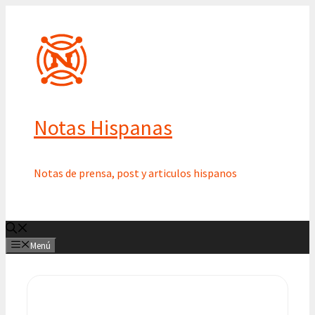
Saltar
al
contenido
Notas Hispanas
Notas de prensa, post y articulos hispanos
Menú