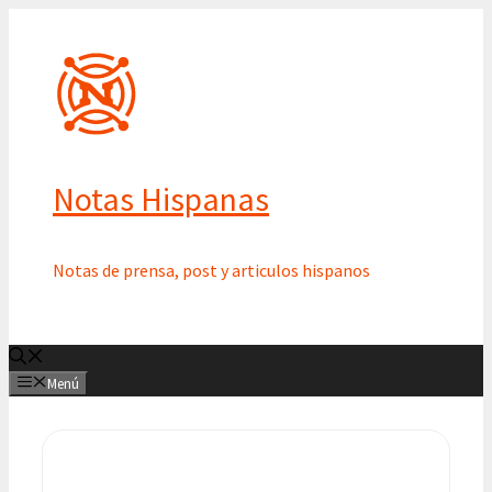
Saltar
al
contenido
Notas Hispanas
Notas de prensa, post y articulos hispanos
Menú