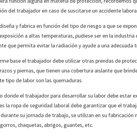
irá función alguna en materia de protección, recordemos qu
ión del trabajador en caso de suscitarse un accidente laboral
diseña y fabrica en función del tipo de riesgo a que se expon
xposición a altas temperaturas, pudiese ser en la industria 
ante que permita evitar la radiación y ayude a una adecuada t
rme base el trabajador debe utilizar otras prendas de prot
razos y piernas, que tienen una cobertura aislante que brinde 
ste tipo de labor son las quemaduras.
o donde el trabajador para desarrollar su labor debe estar
s la ropa de seguridad laboral debe garantizar que el traba
urante su jornada de trabajo, se utilizan en su fabricación 
 gorros, chaquetas, abrigos, guantes, etc.