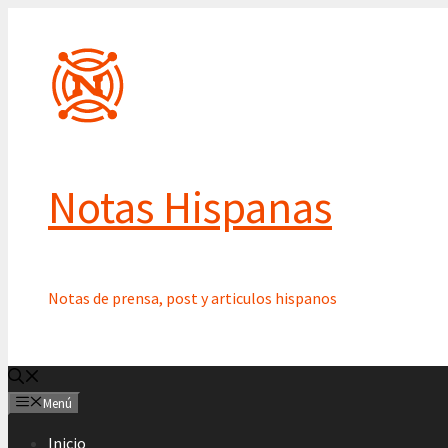
Saltar
al
contenido
Notas Hispanas
Notas de prensa, post y articulos hispanos
Menú
Inicio