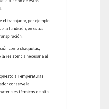
e la función de estas
.
e el trabajador, por ejemplo
de la fundición, en estos
ranspiración.
ección como chaquetas,
la resistencia necesaria al
 expuesto a Temperaturas
jador conserve la
materiales térmicos de alta